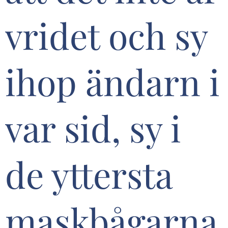
vridet och sy
ihop ändarn i
var sid, sy i
de yttersta
maskbågarna