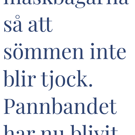
så att
sömmen inte
blir tjock.
Pannbandet
har nu blivit