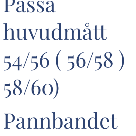
Passa
huvudmått
54/56 ( 56/58 )
58/60)
Pannbandet