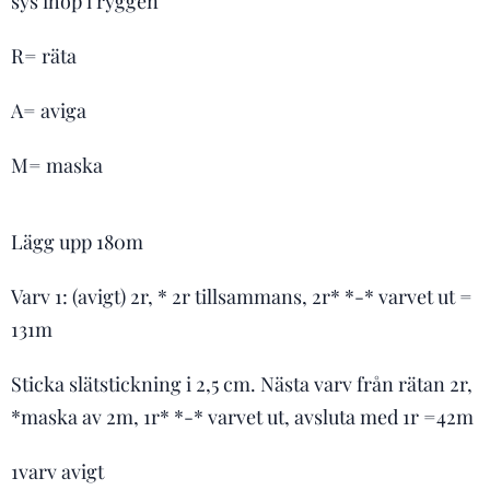
sys ihop i ryggen
R= räta
A= aviga
M= maska
Lägg upp 180m
Varv 1: (avigt) 2r, * 2r tillsammans, 2r* *-* varvet ut =
131m
Sticka slätstickning i 2,5 cm. Nästa varv från rätan 2r,
*maska av 2m, 1r* *-* varvet ut, avsluta med 1r =42m
1varv avigt