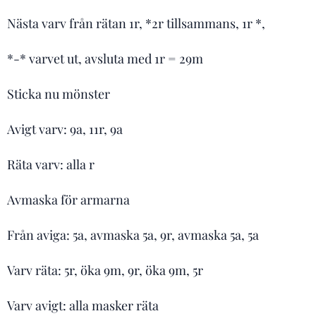
Nästa varv från rätan 1r, *2r tillsammans, 1r *,
*-* varvet ut, avsluta med 1r = 29m
Sticka nu mönster
Avigt varv: 9a, 11r, 9a
Räta varv: alla r
Avmaska för armarna
Från aviga: 5a, avmaska 5a, 9r, avmaska 5a, 5a
Varv räta: 5r, öka 9m, 9r, öka 9m, 5r
Varv avigt: alla masker räta