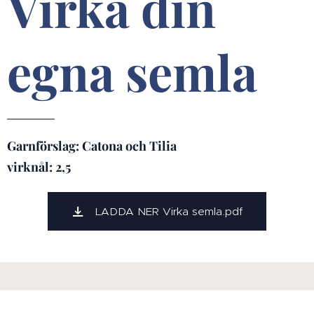
Virka din
egna semla
Garnförslag: Catona och Tilia
virknål: 2,5
LADDA NER Virka semla.pdf