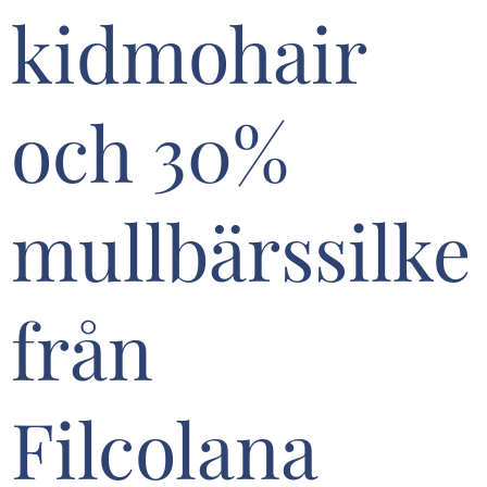
kidmohair
och 30%
mullbärssilke
från
Filcolana