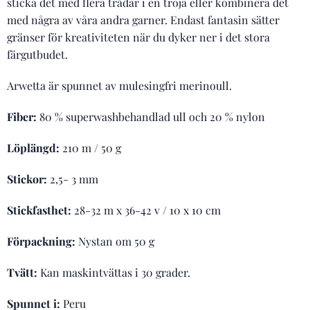
sticka det med flera trådar i en tröja eller kombinera det
med några av våra andra garner. Endast fantasin sätter
gränser för kreativiteten när du dyker ner i det stora
färgutbudet.
Arwetta är spunnet av mulesingfri merinoull.
Fiber:
80 % superwashbehandlad ull och 20 % nylon
Löplängd:
210 m / 50 g
Stickor:
2,5- 3 mm
Stickfasthet:
28-32 m x 36-42 v / 10 x 10 cm
Förpackning:
Nystan om 50 g
Tvätt:
Kan maskintvättas i 30 grader.
Spunnet i:
Peru