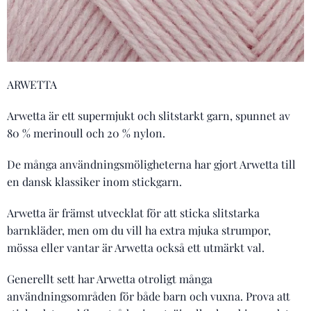
ARWETTA
Arwetta är ett supermjukt och slitstarkt garn, spunnet av
80 % merinoull och 20 % nylon.
De många användningsmöligheterna har gjort Arwetta till
en dansk klassiker inom stickgarn.
Arwetta är främst utvecklat för att sticka slitstarka
barnkläder, men om du vill ha extra mjuka strumpor,
mössa eller vantar är Arwetta också ett utmärkt val.
Generellt sett har Arwetta otroligt många
användningsområden för både barn och vuxna. Prova att