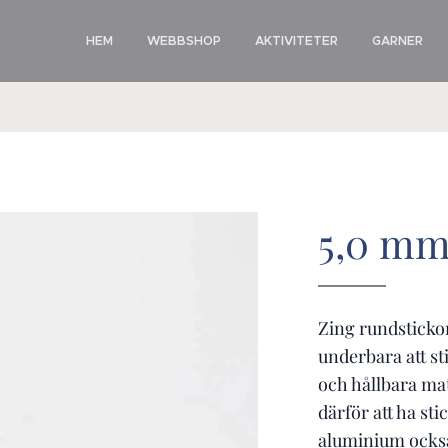
HEM
WEBBSHOP
AKTIVITETER
GARNER
5,0 m
Zing rundstickor
underbara att st
och hållbara ma
därför att ha st
aluminium också 