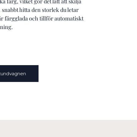
 färg, vilket gör det lätt att skilja
 snabbt hitta den storlek du letar
är färgglada och tillför automatiskt
kning.
 kundvagnen