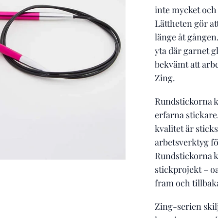
inte mycket och 
Lättheten gör at
länge åt gången.
yta där garnet gl
bekvämt att arb
Zing.
Rundstickorna k
erfarna stickare
kvalitet är stick
arbetsverktyg fö
Rundstickorna k
stickprojekt – o
fram och tillbak
Zing-serien skil