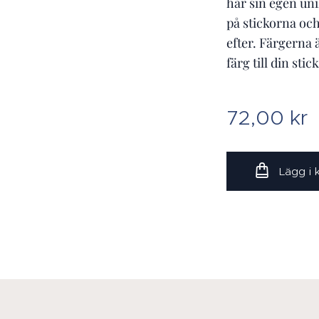
har sin egen unika
på stickorna och
efter. Färgerna 
färg till din stic
72,00
kr
Lägg i