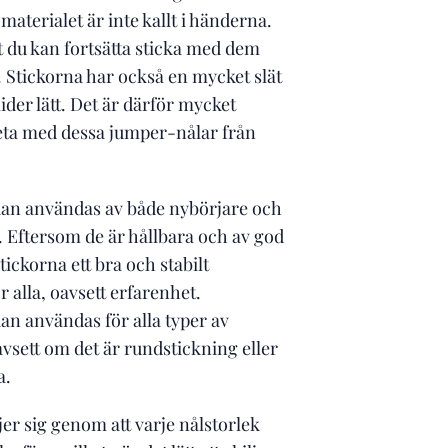
materialet är inte kallt i händerna.
t du kan fortsätta sticka med dem
 Stickorna har också en mycket slät
ider lätt. Det är därför mycket
eta med dessa jumper-nålar från
an användas av både nybörjare och
. Eftersom de är hållbara och av god
stickorna ett bra och stabilt
r alla, oavsett erfarenhet.
an användas för alla typer av
avsett om det är rundstickning eller
a.
jer sig genom att varje nålstorlek