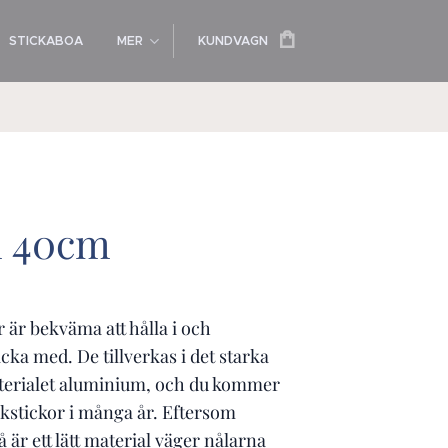
STICKABOA
MER
KUNDVAGN
m 40cm
 är bekväma att hålla i och
icka med. De tillverkas i det starka
terialet aluminium, och du kommer
ickstickor i många år. Eftersom
är ett lätt material väger nålarna