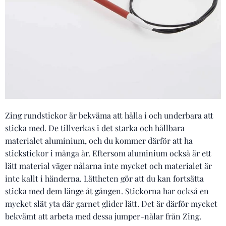
Zing rundstickor är bekväma att hålla i och underbara att
sticka med. De tillverkas i det starka och hållbara
materialet aluminium, och du kommer därför att ha
stickstickor i många år. Eftersom aluminium också är ett
lätt material väger nålarna inte mycket och materialet är
inte kallt i händerna. Lättheten gör att du kan fortsätta
sticka med dem länge åt gången. Stickorna har också en
mycket slät yta där garnet glider lätt. Det är därför mycket
bekvämt att arbeta med dessa jumper-nålar från Zing.