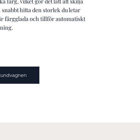
 färg, vilket gör det lätt att skilja
 snabbt hitta den storlek du letar
är färgglada och tillför automatiskt
kning.
 kundvagnen