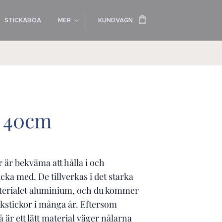
STICKABOA
MER
KUNDVAGN
 40cm
 är bekväma att hålla i och
icka med. De tillverkas i det starka
terialet aluminium, och du kommer
ickstickor i många år. Eftersom
är ett lätt material väger nålarna