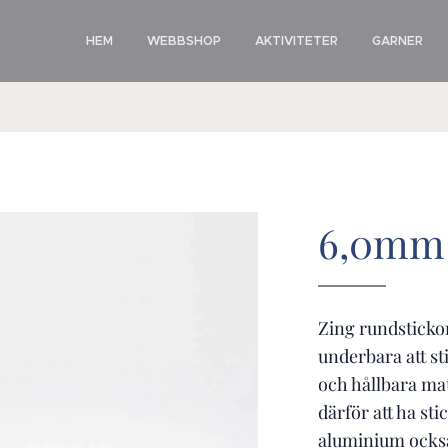
HEM
WEBBSHOP
AKTIVITETER
GARNER
6,0mm
Zing rundstickor
underbara att st
och hållbara ma
därför att ha st
aluminium också 