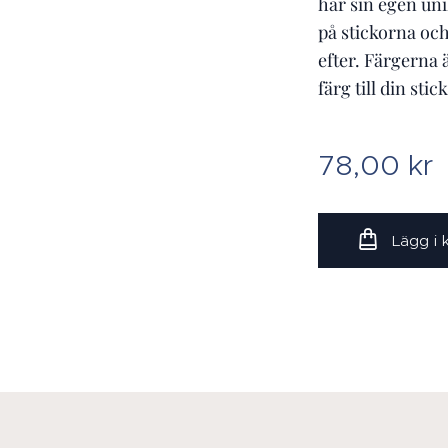
har sin egen unika
på stickorna och
efter. Färgerna 
färg till din stic
78,00
kr
Lägg i