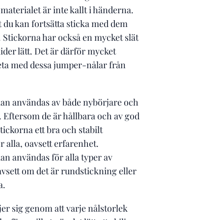
materialet är inte kallt i händerna.
t du kan fortsätta sticka med dem
 Stickorna har också en mycket slät
ider lätt. Det är därför mycket
eta med dessa jumper-nålar från
an användas av både nybörjare och
. Eftersom de är hållbara och av god
stickorna ett bra och stabilt
r alla, oavsett erfarenhet.
an användas för alla typer av
avsett om det är rundstickning eller
a.
jer sig genom att varje nålstorlek