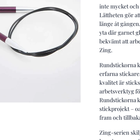
inte mycket och 
Lättheten gör at
länge åt gången.
yta där garnet gl
bekvämt att arb
Zing.
Rundstickorna k
erfarna stickare
kvalitet är stick
arbetsverktyg fö
Rundstickorna k
stickprojekt – o
fram och tillbak
Zing-serien skil