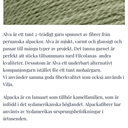
Alva är ett tunt 2-trådigt garn spunnet av fibrer från
peruanska alpackor. Alva är mjukt, varmt och glansigt och
passar till många typer av projekt. Det tunna garnet är
perfekt att sticka tillsammans med Filcolanas andra
kvaliteter. Dessutom är Alva ett underbart alternativt
kompanjongarn istället för ett tunt mohairgarn.
Vi använder samma goda fiberkvalitet som också används i
Vilja.
Alpacka är en lamaart som tillhör kamelfamiljen, som är
infödd i det sydamerikanska höglandet. Alpackafibrer har
använts av Sydamerikas ursprungsbefolkningar i
årtusenden.