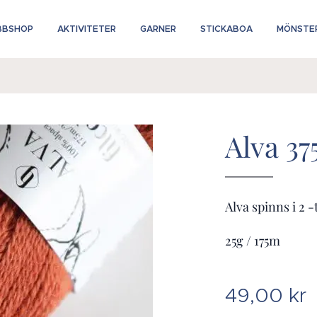
BBSHOP
AKTIVITETER
GARNER
STICKABOA
MÖNSTER
Alva 37
Alva spinns i 2 
25g / 175m
49,00
kr