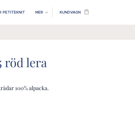
 PETITEKNIT
MER
KUNDVAGN
5 röd lera
-trådar 100% alpacka.