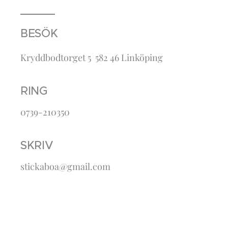
BESÖK
Kryddbodtorget 5 582 46 Linköping
RING
0739-210350
SKRIV
stickaboa@gmail.com