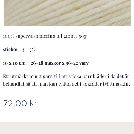
100% superwash merino ull 210m / 50g
stickor : 3 - 3½
10 x 10 cm = 26-28 maskor x 36-42 varv
E
tt utmärkt mjukt garn till att sticka barnkläder i då det är
behandlat så att man kan tvätta det i 30grader tvättmaskin.
72,00
kr