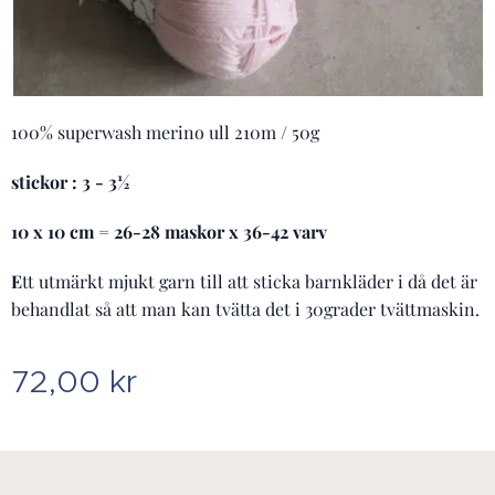
100% superwash merino ull 210m / 50g
stickor : 3 - 3½
10 x 10 cm = 26-28 maskor x 36-42 varv
E
tt utmärkt mjukt garn till att sticka barnkläder i då det är
behandlat så att man kan tvätta det i 30grader tvättmaskin.
72,00
kr