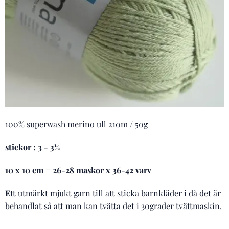
100% superwash merino ull 210m / 50g
stickor : 3 - 3½
10 x 10 cm = 26-28 maskor x 36-42 varv
E
tt utmärkt mjukt garn till att sticka barnkläder i då det är
behandlat så att man kan tvätta det i 30grader tvättmaskin.