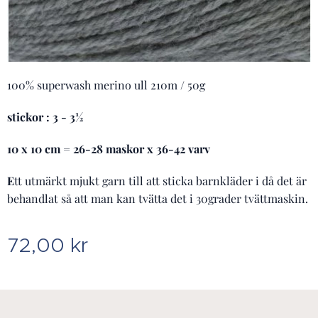
100% superwash merino ull 210m / 50g
stickor : 3 - 3½
10 x 10 cm = 26-28 maskor x 36-42 varv
E
tt utmärkt mjukt garn till att sticka barnkläder i då det är
behandlat så att man kan tvätta det i 30grader tvättmaskin.
72,00
kr