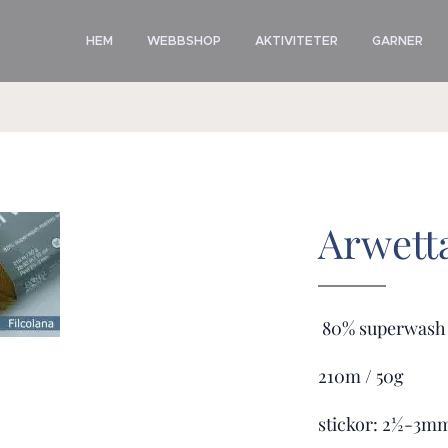
HEM
WEBBSHOP
AKTIVITETER
GARNER
Arwett
80% superwash 
210m / 50g
stickor: 2½-3m