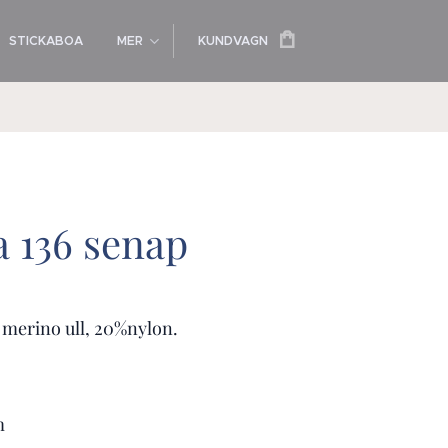
STICKABOA
MER
KUNDVAGN
a 136 senap
merino ull, 20%nylon.
m