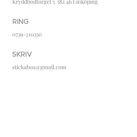
Kryddbodtorget 5 582 46 Linköping
RING
0739-210350
SKRIV
stickaboa@gmail.com