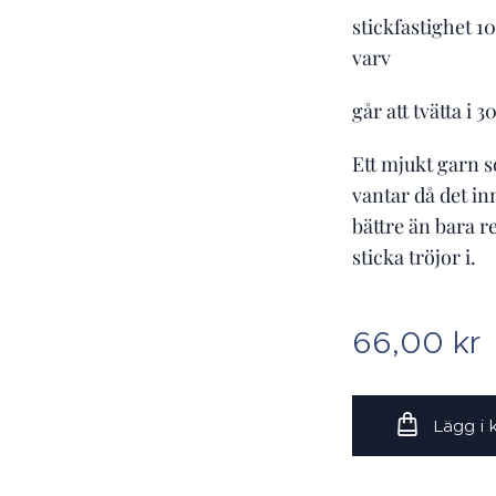
stickfastighet 1
varv
går att tvätta i 
Ett mjukt garn s
vantar då det inn
bättre än bara re
sticka tröjor i.
66,00
kr
Lägg i