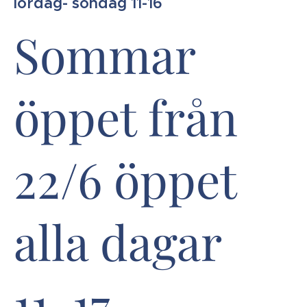
lördag- söndag 11-16
Sommar
öppet från
22/6 öppet
alla dagar
11-17