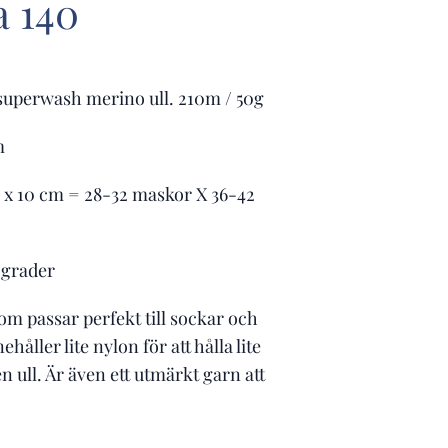
a 140
uperwash merino ull. 210m / 50g
m
0 x 10 cm = 28-32 maskor X 36-42
30grader
om passar perfekt till sockar och
ehåller lite nylon för att hålla lite
n ull. Är även ett utmärkt garn att