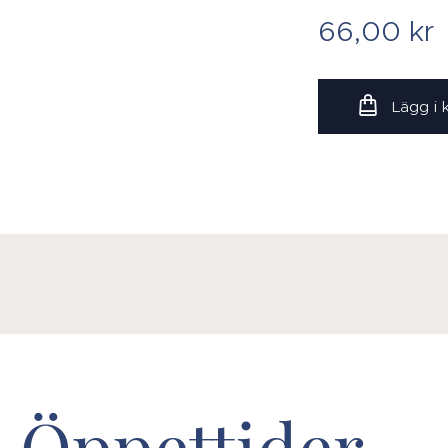
66,00
kr
Lägg i
Öppettider