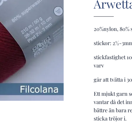
Arwett
20%nylon, 80% s
stickor: 2½-3m
stickfastighet 1
varv
går att tvätta i 
Ett mjukt garn s
vantar då det inn
bättre än bara re
sticka tröjor i.