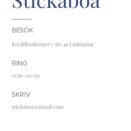
BESÖK
Kryddbodtorget 5 582 46 Linköping
RING
0739-210350
SKRIV
stickaboa@gmail.com