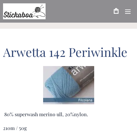
Arwetta 142 Periwinkle
80% superwash merino ull, 20%nylon.
210m / 50g