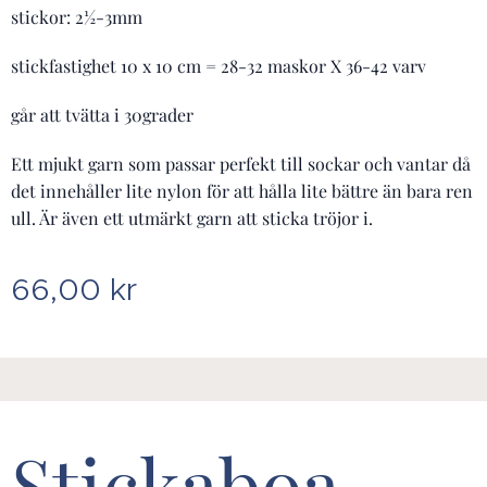
stickor: 2½-3mm
stickfastighet 10 x 10 cm = 28-32 maskor X 36-42 varv
går att tvätta i 30grader
Ett mjukt garn som passar perfekt till sockar och vantar då
det innehåller lite nylon för att hålla lite bättre än bara ren
ull. Är även ett utmärkt garn att sticka tröjor i.
66,00
kr
Stickaboa