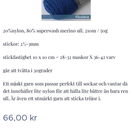
20%nylon, 80% superwash merino ull. 210m / 50g
stickor: 2½-3mm
stickfastighet 10 x 10 cm = 28-32 maskor X 36-42 varv
går att tvätta i 30grader
Ett mjukt garn som passar perfekt till sockar och vantar då
det innehåller lite nylon för att hålla lite bättre än bara ren
ull. Är även ett utmärkt garn att sticka tröjor i.
66,00
kr