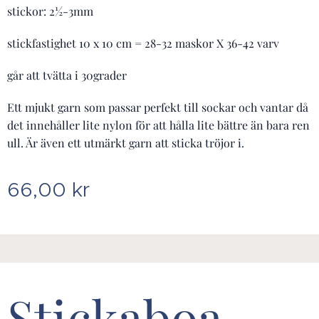
stickor: 2½-3mm
stickfastighet 10 x 10 cm = 28-32 maskor X 36-42 varv
går att tvätta i 30grader
Ett mjukt garn som passar perfekt till sockar och vantar då
det innehåller lite nylon för att hålla lite bättre än bara ren
ull. Är även ett utmärkt garn att sticka tröjor i.
66,00
kr
Stickaboa