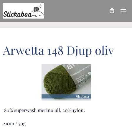
Arwetta 148 Djup oliv
80% superwash merino ull, 20%nylon.
210m / 50g