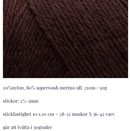
20%nylon, 80% superwash merino ull. 210m / 50g
stickor: 2½-3mm
stickfastighet 10 x 10 cm = 28-32 maskor X 36-42 varv
går att tvätta i 30grader