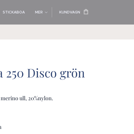
STICKABOA
MER
KUNDVAGN
a 250 Disco grön
merino ull, 20%nylon.
m