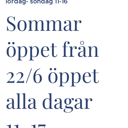
lördag- söndag 11-16
Sommar
öppet från
22/6 öppet
alla dagar
11-17