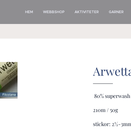
HEM
WEBBSHOP
AKTIVITETER
GARNER
Arwett
80% superwash 
210m / 50g
stickor: 2½-3m