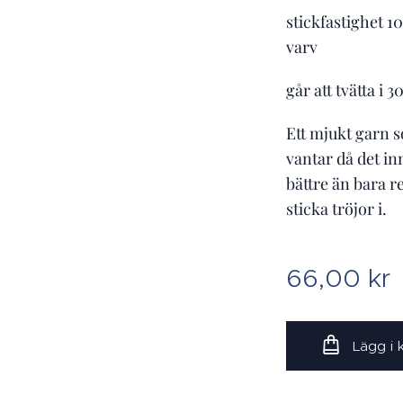
stickfastighet 1
varv
går att tvätta i 
Ett mjukt garn s
vantar då det inn
bättre än bara re
sticka tröjor i.
66,00
kr
Lägg i