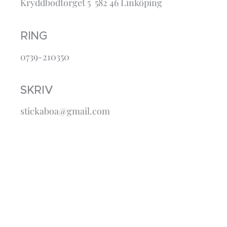
Kryddbodtorget 5 582 46 Linköping
RING
0739-210350
SKRIV
stickaboa@gmail.com