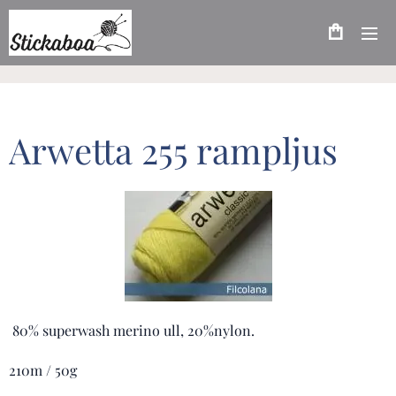
Arwetta 255 rampljus
80% superwash merino ull, 20%nylon.
210m / 50g