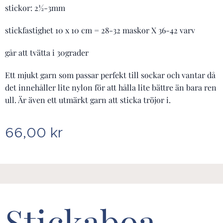
stickor: 2½-3mm
stickfastighet 10 x 10 cm = 28-32 maskor X 36-42 varv
går att tvätta i 30grader
Ett mjukt garn som passar perfekt till sockar och vantar då
det innehåller lite nylon för att hålla lite bättre än bara ren
ull. Är även ett utmärkt garn att sticka tröjor i.
66,00
kr
Stickaboa