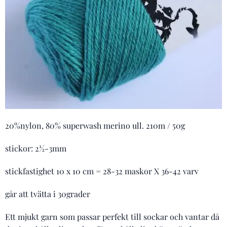
20%nylon, 80% superwash merino ull. 210m / 50g
stickor: 2½-3mm
stickfastighet 10 x 10 cm = 28-32 maskor X 36-42 varv
går att tvätta i 30grader
Ett mjukt garn som passar perfekt till sockar och vantar då