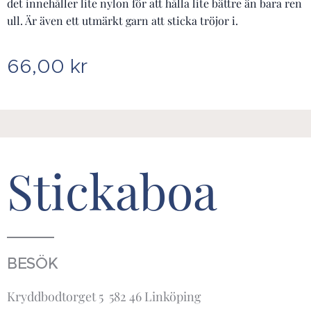
det innehåller lite nylon för att hålla lite bättre än bara ren
ull. Är även ett utmärkt garn att sticka tröjor i.
66,00
kr
Stickaboa
BESÖK
Kryddbodtorget 5 582 46 Linköping