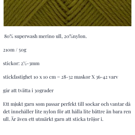
80% superwash merino ull, 20%nylon.
210m / 50g
stickor: 2½-3mm
stickfastighet 10 x 10 cm = 28-32 maskor X 36-42 varv
går att tvätta i 30grader
Ett mjukt garn som passar perfekt till sockar och vantar då
det innehåller lite nylon för att hålla lite bättre än bara ren
ull. Är även ett utmärkt garn att sticka tröjor i.