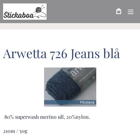
Arwetta 726 Jeans blå
80% superwash merino ull, 20%nylon.
210m / 50g