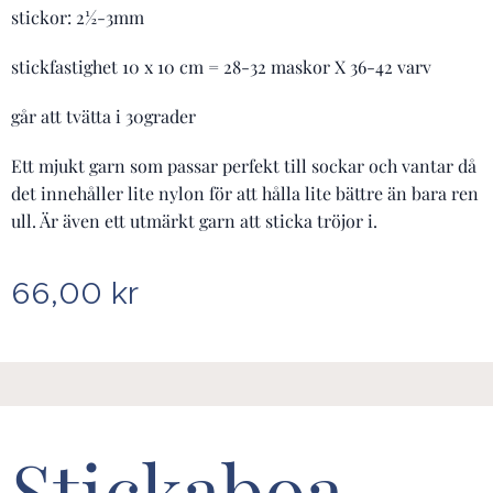
stickor: 2½-3mm
stickfastighet 10 x 10 cm = 28-32 maskor X 36-42 varv
går att tvätta i 30grader
Ett mjukt garn som passar perfekt till sockar och vantar då
det innehåller lite nylon för att hålla lite bättre än bara ren
ull. Är även ett utmärkt garn att sticka tröjor i.
66,00
kr
Stickaboa