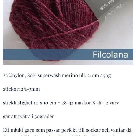
20%nylon, 80% superwash merino ull. 210m / 50g
stickor: 2½-3mm
stickfastighet 10 x 10 cm = 28-32 maskor X 36-42 varv
går att tvätta i 30grader
Ett mjukt garn som passar perfekt till sockar och vantar då