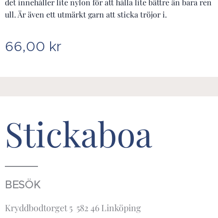
det innehåller lite nylon för att hålla lite bättre än bara ren
ull. Är även ett utmärkt garn att sticka tröjor i.
66,00
kr
Stickaboa
BESÖK
Kryddbodtorget 5 582 46 Linköping