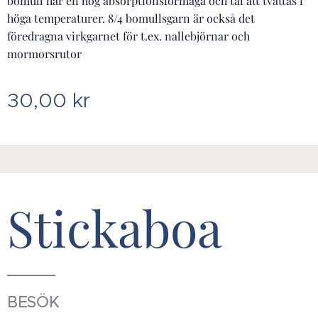
bomull har en hög absorptionsförmåga och tål att tvättas i
höga temperaturer. 8/4 bomullsgarn är också det
föredragna virkgarnet för t.ex. nallebjörnar och
mormorsrutor
30,00
kr
Stickaboa
BESÖK