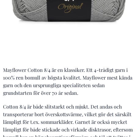
Mayflower Cotton 8/4 är en klassiker. Ett 4-trådigt garn i
100% ren bomull av högsta kvalitet. Mayflower mest kända
garn och den ursprungliga specialiteten sedan
grundstarten för över 70 år sedan.
Cotton 8/4 är både slitstarkt och mjukt. Det andas och
transporterar bort överskottsvärme, vilket gör det särskilt
lämpligt för t.ex. sommarkläder. Garnet är också mycket
lämpligt för både stickade och virkade disktrasor, eftersom