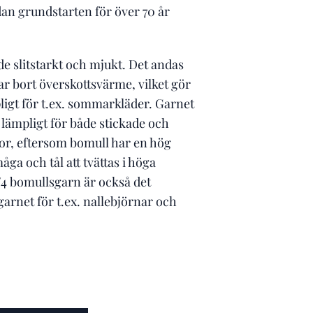
dan grundstarten för över 70 år
de slitstarkt och mjukt. Det andas
r bort överskottsvärme, vilket gör
pligt för t.ex. sommarkläder. Garnet
lämpligt för både stickade och
sor, eftersom bomull har en hög
ga och tål att tvättas i höga
/4 bomullsgarn är också det
arnet för t.ex. nallebjörnar och