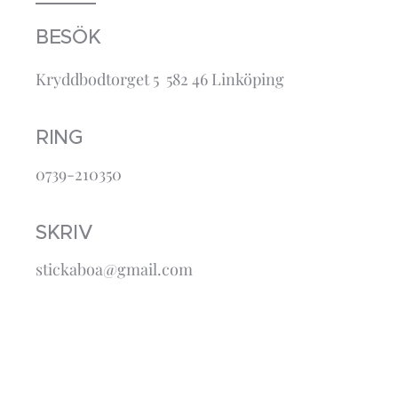
BESÖK
Kryddbodtorget 5 582 46 Linköping
RING
0739-210350
SKRIV
stickaboa@gmail.com