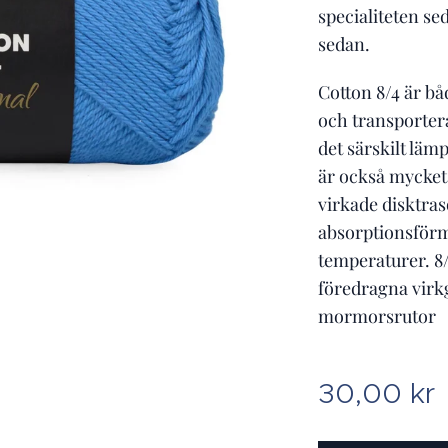
specialiteten se
sedan.
Cotton 8/4 är bå
och transportera
det särskilt läm
är också mycket 
virkade disktra
absorptionsförmå
temperaturer. 8
föredragna virkg
mormorsrutor
30,00
kr