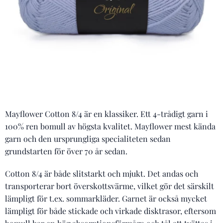
Mayflower Cotton 8/4 är en klassiker. Ett 4-trådigt garn i
100% ren bomull av högsta kvalitet. Mayflower mest kända
garn och den ursprungliga specialiteten sedan
grundstarten för över 70 år sedan.
Cotton 8/4 är både slitstarkt och mjukt. Det andas och
transporterar bort överskottsvärme, vilket gör det särskilt
lämpligt för t.ex. sommarkläder. Garnet är också mycket
lämpligt för både stickade och virkade disktrasor, eftersom