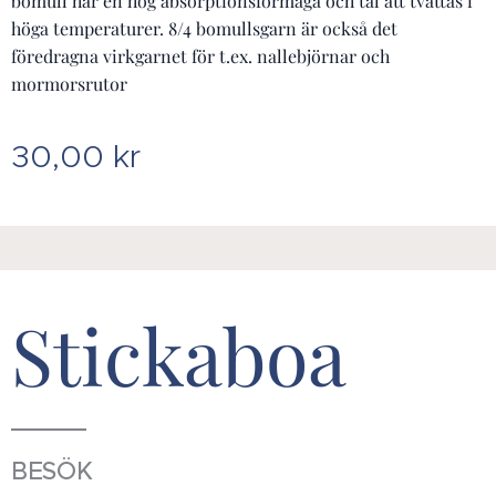
bomull har en hög absorptionsförmåga och tål att tvättas i
höga temperaturer. 8/4 bomullsgarn är också det
föredragna virkgarnet för t.ex. nallebjörnar och
mormorsrutor
30,00
kr
Stickaboa
BESÖK