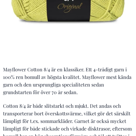
Mayflower Cotton 8/4 är en klassiker. Ett 4-trådigt garn i
100% ren bomull av högsta kvalitet. Mayflower mest kända
garn och den ursprungliga specialiteten sedan
grundstarten för över 70 år sedan.
Cotton 8/4 är både slitstarkt och mjukt. Det andas och
transporterar bort överskottsvärme, vilket gör det särskilt
lämpligt för t.ex. sommarkläder. Garnet är också mycket
lämpligt för både stickade och virkade disktrasor, eftersom