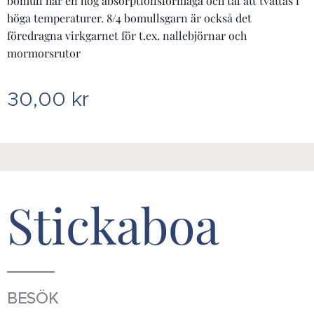
bomull har en hög absorptionsförmåga och tål att tvättas i
höga temperaturer. 8/4 bomullsgarn är också det
föredragna virkgarnet för t.ex. nallebjörnar och
mormorsrutor
30,00
kr
Stickaboa
BESÖK