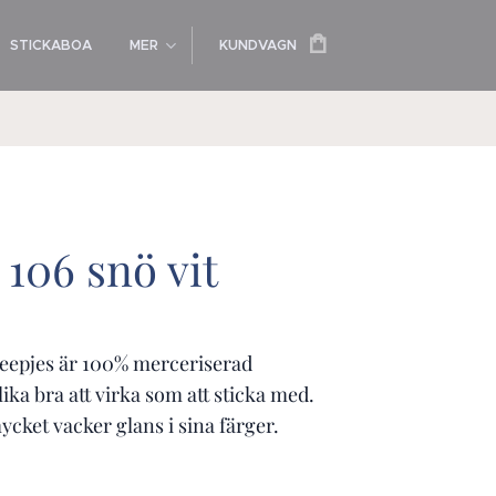
STICKABOA
MER
KUNDVAGN
106 snö vit
eepjes är 100% merceriserad
ika bra att virka som att sticka med.
cket vacker glans i sina färger.