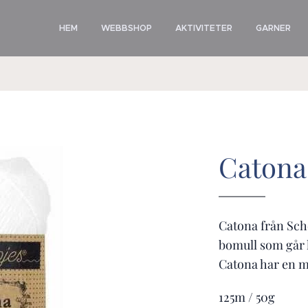
HEM
WEBBSHOP
AKTIVITETER
GARNER
Catona 
Catona från Sch
bomull som går l
Catona har en my
125m / 50g