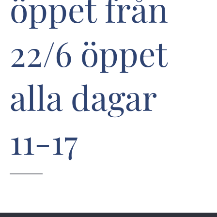
öppet från
22/6 öppet
alla dagar
11-17