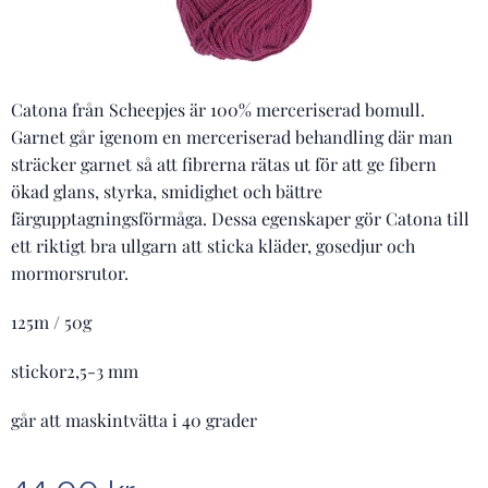
Catona från Scheepjes är 100% merceriserad bomull.
Garnet går igenom en merceriserad behandling där man
sträcker garnet så att fibrerna rätas ut för att ge fibern
ökad glans, styrka, smidighet och bättre
färgupptagningsförmåga. Dessa egenskaper gör Catona till
ett riktigt bra ullgarn att sticka kläder, gosedjur och
mormorsrutor.
125m / 50g
stickor2,5-3 mm
går att maskintvätta i 40 grader