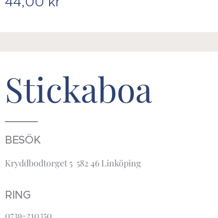
44,00
kr
Stickaboa
BESÖK
Kryddbodtorget 5 582 46 Linköping
RING
0739-210350