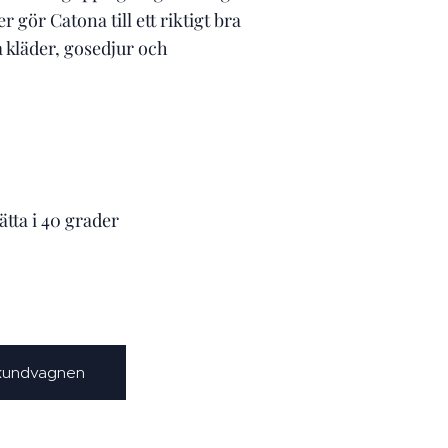
 gör Catona till ett riktigt bra
ka kläder, gosedjur och
ätta i 40 grader
 kundvagnen