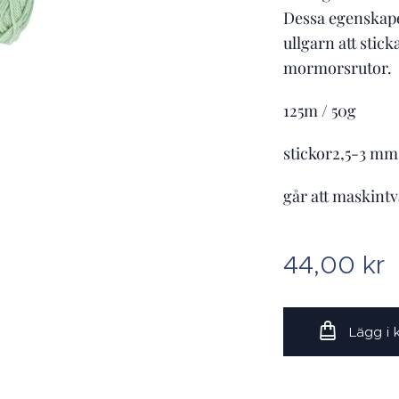
Dessa egenskaper
ullgarn att stic
mormorsrutor.
125m / 50g
stickor2,5-3 mm
går att maskintv
44,00
kr
Lägg i