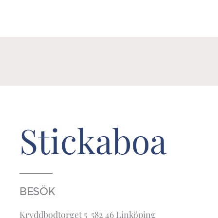
Stickaboa
BESÖK
Kryddbodtorget 5 582 46 Linköping