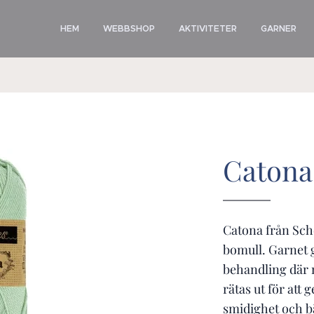
HEM
WEBBSHOP
AKTIVITETER
GARNER
Catona 
Catona från Sch
bomull. Garnet 
behandling där m
rätas ut för att 
smidighet och b