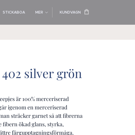
STICKABOA
MER
KUNDVAGN
402 silver grön
eepjes är 100% merceriserad
går igenom en merceriserad
an sträcker garnet så att fibrerna
ge fibern ökad glans, styrka,
ättre färgupptagningsförmåga.