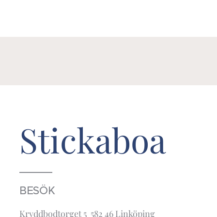
Stickaboa
BESÖK
Kryddbodtorget 5 582 46 Linköping