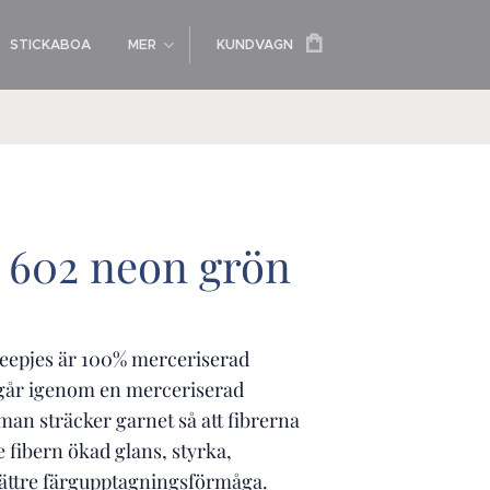
STICKABOA
MER
KUNDVAGN
 602 neon grön
eepjes är 100% merceriserad
går igenom en merceriserad
an sträcker garnet så att fibrerna
ge fibern ökad glans, styrka,
ättre färgupptagningsförmåga.