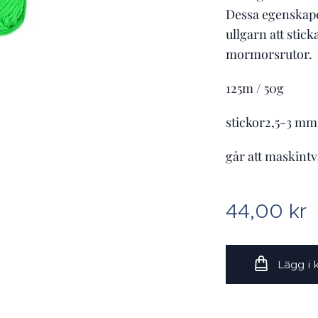
Dessa egenskaper
ullgarn att stic
mormorsrutor.
125m / 50g
stickor2,5-3 mm
går att maskintv
44,00
kr
Lägg i