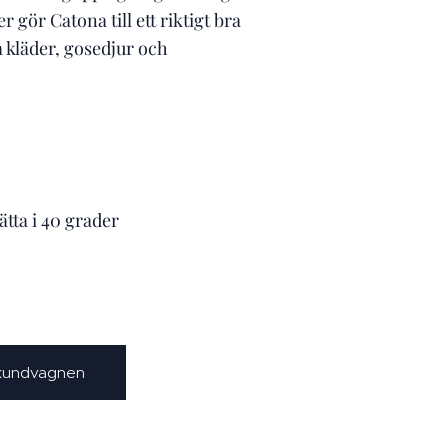
 gör Catona till ett riktigt bra
ka kläder, gosedjur och
ätta i 40 grader
 kundvagnen