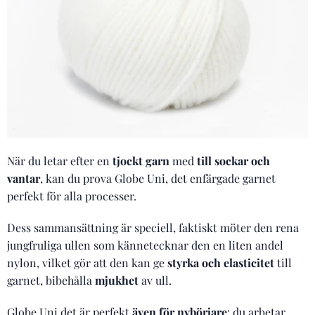
När du letar efter en
tjockt garn
med
till sockar och
vantar
, kan du prova Globe Uni, det enfärgade garnet
perfekt för alla processer.
Dess sammansättning är speciell, faktiskt möter den rena
jungfruliga ullen som kännetecknar den en liten andel
nylon, vilket gör att den kan ge
styrka och elasticitet
till
garnet, bibehålla
mjukhet
av ull.
Globe Uni det är perfekt
även för nybörjare
: du arbetar