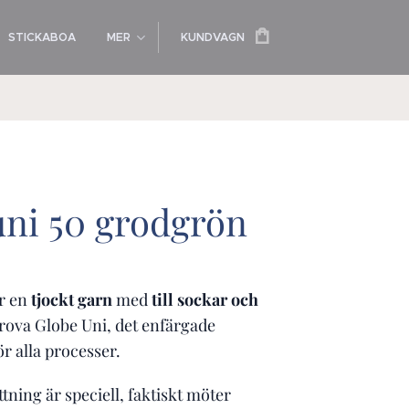
STICKABOA
MER
KUNDVAGN
uni 50 grodgrön
r en
tjockt garn
med
till sockar och
prova Globe Uni, det enfärgade
ör alla processer.
ning är speciell, faktiskt möter