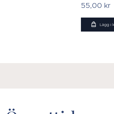
55,00
kr
Lägg i