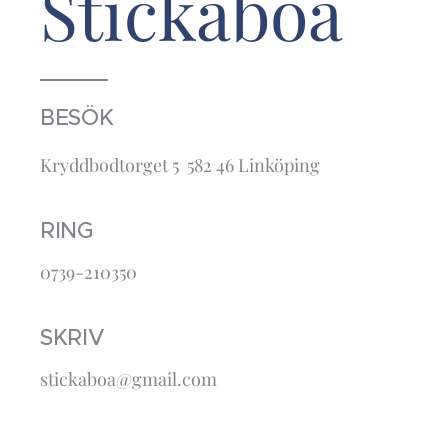
Stickaboa
BESÖK
Kryddbodtorget 5 582 46 Linköping
RING
0739-210350
SKRIV
stickaboa@gmail.com