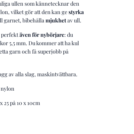
uliga ullen som kännetecknar den
ylon, vilket gör att den kan ge
styrka
ll garnet, bibehålla
mjukhet
av ull.
 perfekt
även för nybörjare
: du
ckor 5,5 mm. Du kommer att ha kul
etta garn och få superjobb på
g av alla slag, maskintvättbara.
 nylon
 x 25 på 10 x 10cm