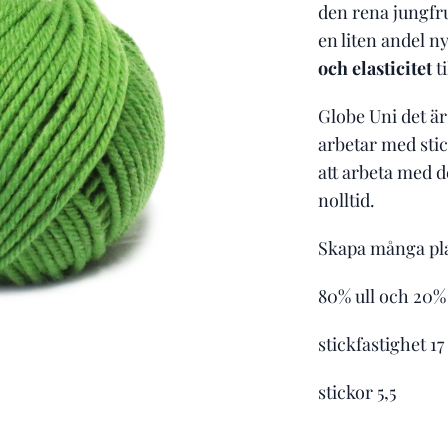
den rena jungfr
en liten andel n
och elasticitet
ti
Globe Uni det är
arbetar med sti
att arbeta med d
nolltid.
Skapa många plag
80% ull och 20%
stickfastighet 17
stickor 5,5