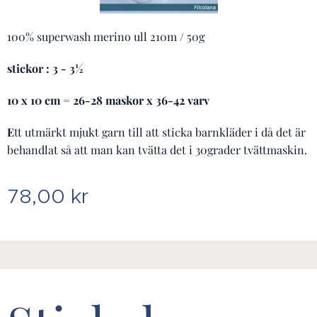
100% superwash merino ull 210m / 50g
stickor : 3 - 3½
10 x 10 cm = 26-28 maskor x 36-42 varv
E
tt utmärkt mjukt garn till att sticka barnkläder i då det är
behandlat så att man kan tvätta det i 30grader tvättmaskin.
78,00
kr