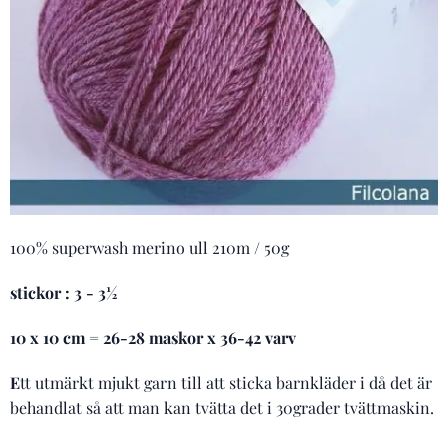
100% superwash merino ull 210m / 50g
stickor : 3 - 3½
10 x 10 cm = 26-28 maskor x 36-42 varv
E
tt utmärkt mjukt garn till att sticka barnkläder i då det är
behandlat så att man kan tvätta det i 30grader tvättmaskin.