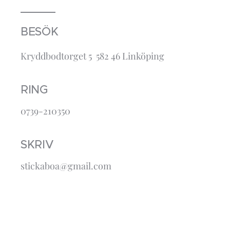
BESÖK
Kryddbodtorget 5 582 46 Linköping
RING
0739-210350
SKRIV
stickaboa@gmail.com