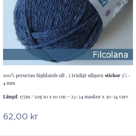
100% peruvian highlands ull , 3 trådigt ullgarn
stickor
3½ -
4 mm
Längd
: 175m / 50g 10 x 10 cm = 22-24 maskor x 30-34 varv
62,00
kr