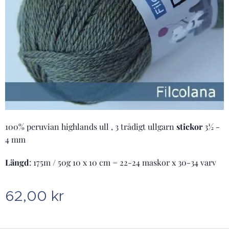
100% peruvian highlands ull , 3 trådigt ullgarn
stickor
3½ -
4 mm
Längd
: 175m / 50g 10 x 10 cm = 22-24 maskor x 30-34 varv
62,00
kr