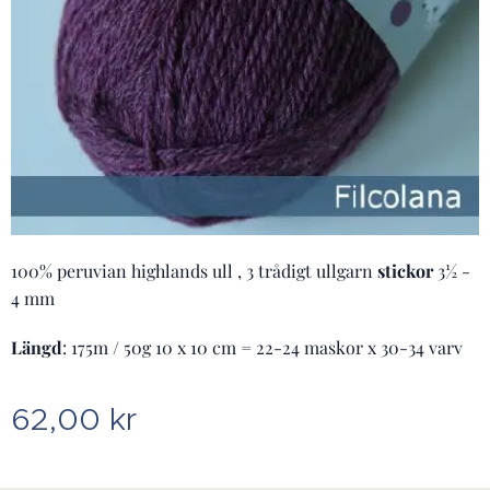
100% peruvian highlands ull , 3 trådigt ullgarn
stickor
3½ -
4 mm
Längd
: 175m / 50g 10 x 10 cm = 22-24 maskor x 30-34 varv
62,00
kr