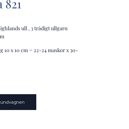
a 821
ghlands ull , 3 trådigt ullgarn
mm
50g 10 x 10 cm = 22-24 maskor x 30-
 kundvagnen