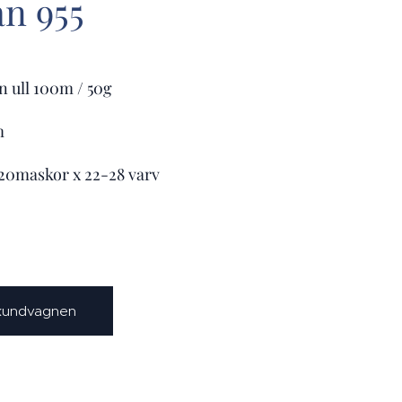
an 955
n ull 100m / 50g
m
-20maskor x 22-28 varv
 kundvagnen