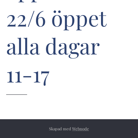
22/6 öppet
alla dagar
11-17
Skapad med
Webnode