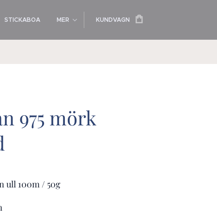
STICKABOA
MER
KUNDVAGN
an 975 mörk
d
n ull 100m / 50g
m