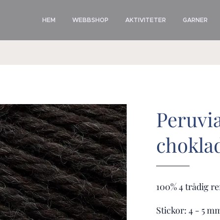
HEM
WEBBSHOP
AKTIVITETER
GARNER
Peruvi
chokla
100% 4 trådig re
Stickor: 4 - 5 m