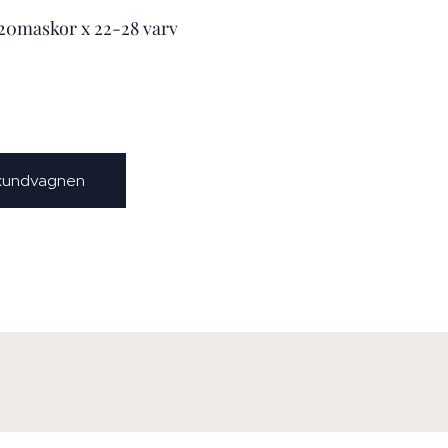
-20maskor x 22-28 varv
 kundvagnen