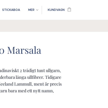
STICKABOA
MER
KUNDVAGN
30 Marsala
ndinaviskt 2 trådigt tunt ullgarn,
erbara långa ullfibrer. Tidigare
Zeeland Lammull, ment är precis
arn bara med ett nytt namn,