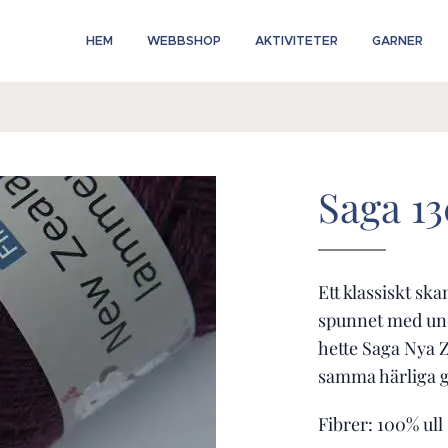
HEM
WEBBSHOP
AKTIVITETER
GARNER
Saga 1
Ett klassiskt ska
spunnet med und
hette Saga Nya 
samma härliga g
Fibrer: 100% ull