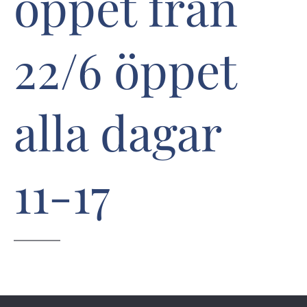
öppet från
22/6 öppet
alla dagar
11-17