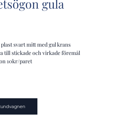
etsögon gula
plast svart mitt med gul krans
 till stickade och virkade föremål
on 10kr/paret
 kundvagnen