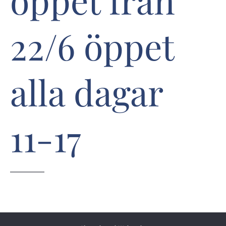
öppet från
22/6 öppet
alla dagar
11-17