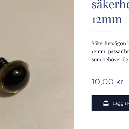
säkerh
12mm
Säkerhetsögon i 
12mm. passar bra
som behöver ög
10,00
kr
Lägg i