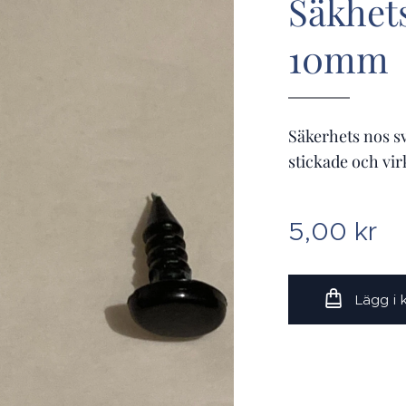
Säkhets
10mm
Säkerhets nos sv
stickade och vi
5,00
kr
Lägg i