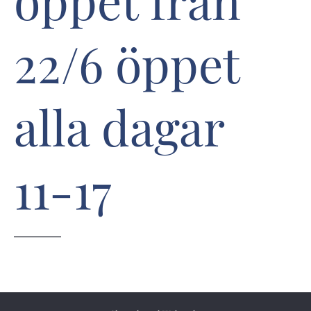
öppet från
22/6 öppet
alla dagar
11-17