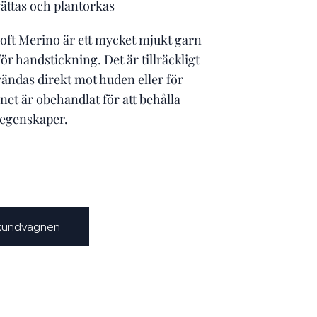
ättas och plantorkas
Soft Merino är ett mycket mjukt garn
ör handstickning. Det är tillräckligt
vändas direkt mot huden eller för
net är obehandlat för att behålla
 egenskaper.
 kundvagnen