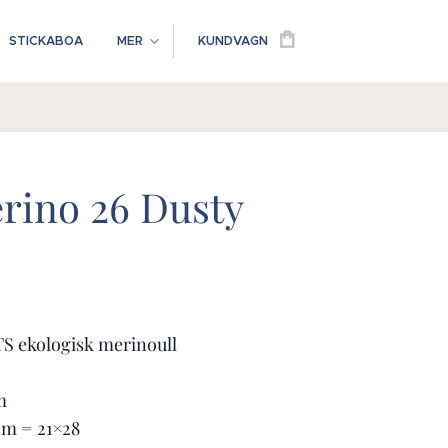
STICKABOA
MER
KUNDVAGN
erino 26 Dusty
S ekologisk merinoull
m
m
cm = 21×28