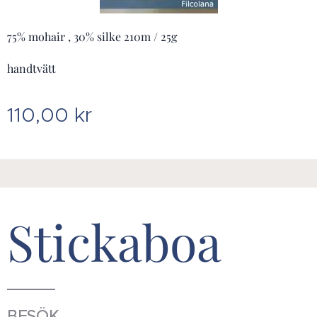
75% mohair , 30% silke 210m / 25g
handtvätt
110,00
kr
Stickaboa
BESÖK