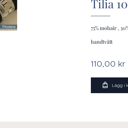
Tilia 1
75% mohair , 30%
handtvätt
110,00
kr
Lägg i