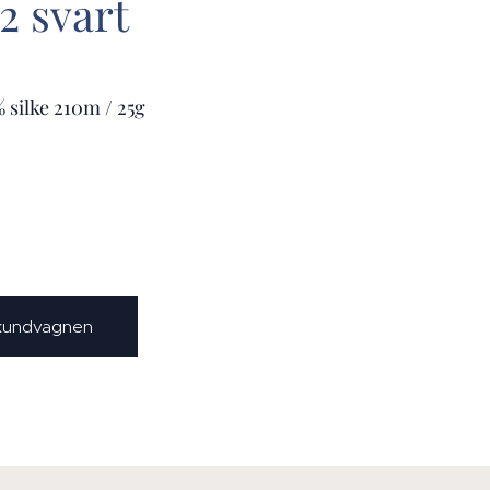
02 svart
 silke 210m / 25g
 kundvagnen