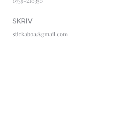
0739-210350
SKRIV
stickaboa@gmail.com