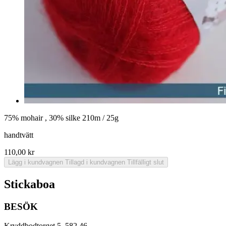
75% mohair , 30% silke 210m / 25g
handtvätt
110,00
kr
Lägg i kundvagnen
Tillagd i kundvagnen
Tillfälligt slut
Stickaboa
BESÖK
Kryddbodtorget 5 582 46