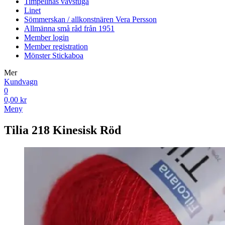
Timpelinas vävstuga
Linet
Sömmerskan / allkonstnären Vera Persson
Allmänna små råd från 1951
Member login
Member registration
Mönster Stickaboa
Mer
Kundvagn
0
0,00 kr
Meny
Tilia 218 Kinesisk Röd