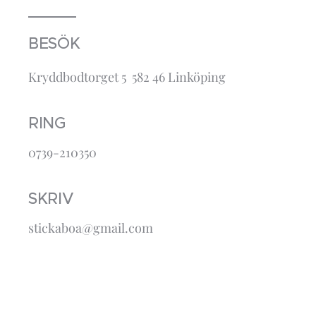
BESÖK
Kryddbodtorget 5 582 46 Linköping
RING
0739-210350
SKRIV
stickaboa@gmail.com